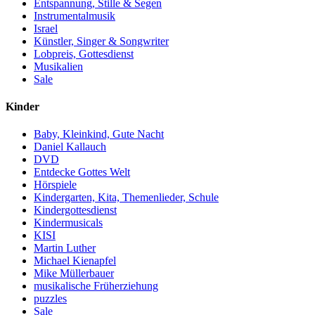
Entspannung, Stille & Segen
Instrumentalmusik
Israel
Künstler, Singer & Songwriter
Lobpreis, Gottesdienst
Musikalien
Sale
Kinder
Baby, Kleinkind, Gute Nacht
Daniel Kallauch
DVD
Entdecke Gottes Welt
Hörspiele
Kindergarten, Kita, Themenlieder, Schule
Kindergottesdienst
Kindermusicals
KISI
Martin Luther
Michael Kienapfel
Mike Müllerbauer
musikalische Früherziehung
puzzles
Sale