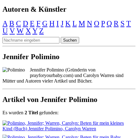
Autoren & Künstler
A
B
C
D
E
F
G
H
I
J
K
L
M
N
O
P
Q
R
S
T
U
V
W
X
Y
Z
Suchen
Jennifer Polimino
Jennifer Polimino (Gründerin von
prayforyourbaby.com) und Carolyn Warren sind
Mütter und Autoren vieler Artikel und Bücher.
Artikel von Jennifer Polimino
Es wurden
2 Titel
gefunden: