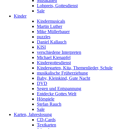
Musikalien
Lobpreis, Gottesdienst
Sale
Kinder
Kindermusicals
Martin Luther
Mike Müllerbauer
puzzles
Daniel Kallauch
KISI
verschiedene Interpreten
Michael Kienapfel
Kindergottesdienst
Kindergarten, Kita, Themenlieder, Schule
musikalische Früherziehung
Baby, Kleinkind, Gute Nacht
DVD
Segen und Entspannung
Entdecke Gottes Welt
Hörspiele
Stefan Rauch
Sale
Karten, Jahreslosung
CD-Cards
Textkarten