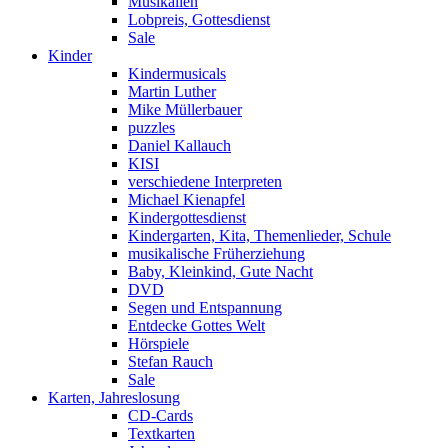
Musikalien
Lobpreis, Gottesdienst
Sale
Kinder
Kindermusicals
Martin Luther
Mike Müllerbauer
puzzles
Daniel Kallauch
KISI
verschiedene Interpreten
Michael Kienapfel
Kindergottesdienst
Kindergarten, Kita, Themenlieder, Schule
musikalische Früherziehung
Baby, Kleinkind, Gute Nacht
DVD
Segen und Entspannung
Entdecke Gottes Welt
Hörspiele
Stefan Rauch
Sale
Karten, Jahreslosung
CD-Cards
Textkarten