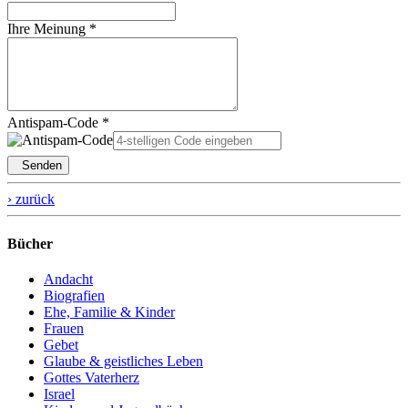
Ihre Meinung *
Antispam-Code *
Senden
› zurück
Bücher
Andacht
Biografien
Ehe, Familie & Kinder
Frauen
Gebet
Glaube & geistliches Leben
Gottes Vaterherz
Israel