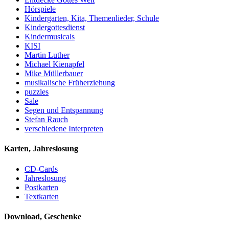
Hörspiele
Kindergarten, Kita, Themenlieder, Schule
Kindergottesdienst
Kindermusicals
KISI
Martin Luther
Michael Kienapfel
Mike Müllerbauer
musikalische Früherziehung
puzzles
Sale
Segen und Entspannung
Stefan Rauch
verschiedene Interpreten
Karten, Jahreslosung
CD-Cards
Jahreslosung
Postkarten
Textkarten
Download, Geschenke