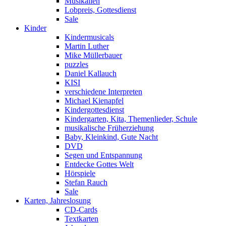
Musikalien
Lobpreis, Gottesdienst
Sale
Kinder
Kindermusicals
Martin Luther
Mike Müllerbauer
puzzles
Daniel Kallauch
KISI
verschiedene Interpreten
Michael Kienapfel
Kindergottesdienst
Kindergarten, Kita, Themenlieder, Schule
musikalische Früherziehung
Baby, Kleinkind, Gute Nacht
DVD
Segen und Entspannung
Entdecke Gottes Welt
Hörspiele
Stefan Rauch
Sale
Karten, Jahreslosung
CD-Cards
Textkarten