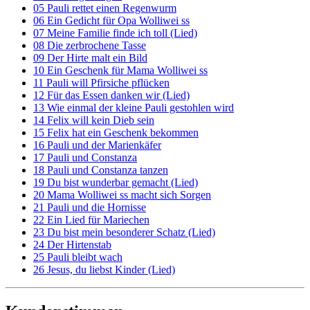
05 Pauli rettet einen Regenwurm
06 Ein Gedicht für Opa Wolliwei ss
07 Meine Familie finde ich toll (Lied)
08 Die zerbrochene Tasse
09 Der Hirte malt ein Bild
10 Ein Geschenk für Mama Wolliwei ss
11 Pauli will Pfirsiche pflücken
12 Für das Essen danken wir (Lied)
13 Wie einmal der kleine Pauli gestohlen wird
14 Felix will kein Dieb sein
15 Felix hat ein Geschenk bekommen
16 Pauli und der Marienkäfer
17 Pauli und Constanza
18 Pauli und Constanza tanzen
19 Du bist wunderbar gemacht (Lied)
20 Mama Wolliwei ss macht sich Sorgen
21 Pauli und die Hornisse
22 Ein Lied für Mariechen
23 Du bist mein besonderer Schatz (Lied)
24 Der Hirtenstab
25 Pauli bleibt wach
26 Jesus, du liebst Kinder (Lied)