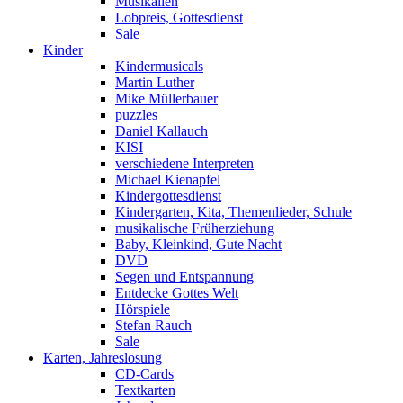
Musikalien
Lobpreis, Gottesdienst
Sale
Kinder
Kindermusicals
Martin Luther
Mike Müllerbauer
puzzles
Daniel Kallauch
KISI
verschiedene Interpreten
Michael Kienapfel
Kindergottesdienst
Kindergarten, Kita, Themenlieder, Schule
musikalische Früherziehung
Baby, Kleinkind, Gute Nacht
DVD
Segen und Entspannung
Entdecke Gottes Welt
Hörspiele
Stefan Rauch
Sale
Karten, Jahreslosung
CD-Cards
Textkarten