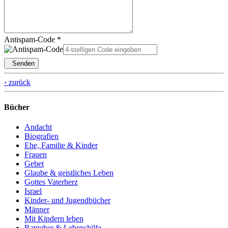
Antispam-Code *
Senden
› zurück
Bücher
Andacht
Biografien
Ehe, Familie & Kinder
Frauen
Gebet
Glaube & geistliches Leben
Gottes Vaterherz
Israel
Kinder- und Jugendbücher
Männer
Mit Kindern leben
Ratgeber & Lebenshilfe