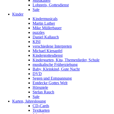
Musikalien
Lobpreis, Gottesdienst
Sale
Kinder
Kindermusicals
Martin Luther
Mike Müllerbauer
puzzles
Daniel Kallauch
KISI
verschiedene Interpreten
Michael Kienapfel
Kindergottesdienst
Kindergarten, Kita, Themenlieder, Schule
musikalische Früherziehung
Baby, Kleinkind, Gute Nacht
DVD
Segen und Entspannung
Entdecke Gottes Welt
Hörspiele
Stefan Rauch
Sale
Karten, Jahreslosung
CD-Cards
Textkarten