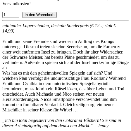
Versandkosten!
minimaler Lagerschaden, deshalb Sonderpreis (€ 12,-; statt €
14,99)
Emith und seine Freunde sind wieder im Auftrag des Königs
unterwegs. Diesmal treten sie eine Seereise an, um die Farben zu
einer weit entfernten Insel zu bringen. Doch ihr alter Widersacher,
der Schwarze Meister, hat bereits Pläne geschmiedet, um das zu
verhindern. Außerdem spielen sich auf der Insel merkwürdige Dinge
ab.
Was hat es mit den geheimnisvollen Spiegeln auf sich? Und
welchen Plan verfolgt die undurchsichtige Frau Rodrian? Während
Emith und Cynthia in dem unterirdischen Spiegellabyrinth
herumirren, muss Johrin ein Rätsel lösen, das über Leben und Tod
entscheidet. Auch Michaela und Nico stehen vor neuen
Herausforderungen. Nicos Smartphone verschwindet und ihm
kommt ein furchtbarer Verdacht. Gleichzeitig sorgt ein neuer
Mitschüler in seiner Klasse für Wirbel …
„Ich bin total begeistert von den Colorania-Büchern! Sie sind in
dieser Art einzigartig auf dem deutschen Markt.“ – Jenny