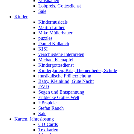
Musikalien
Lobpreis, Gottesdienst
Sale
Kinder
Kindermusicals
Martin Luther
Mike Müllerbauer
puzzles
Daniel Kallauch
KISI
verschiedene Interpreten
Michael Kienapfel
Kindergottesdienst
Kindergarten, Kita, Themenlieder, Schule
musikalische Früherziehung
Baby, Kleinkind, Gute Nacht
DVD
Segen und Entspannung
Entdecke Gottes Welt
Hörspiele
Stefan Rauch
Sale
Karten, Jahreslosung
CD-Cards
Textkarten