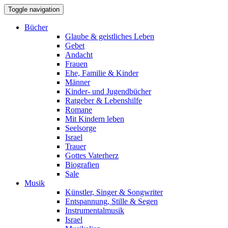
Toggle navigation
Bücher
Glaube & geistliches Leben
Gebet
Andacht
Frauen
Ehe, Familie & Kinder
Männer
Kinder- und Jugendbücher
Ratgeber & Lebenshilfe
Romane
Mit Kindern leben
Seelsorge
Israel
Trauer
Gottes Vaterherz
Biografien
Sale
Musik
Künstler, Singer & Songwriter
Entspannung, Stille & Segen
Instrumentalmusik
Israel