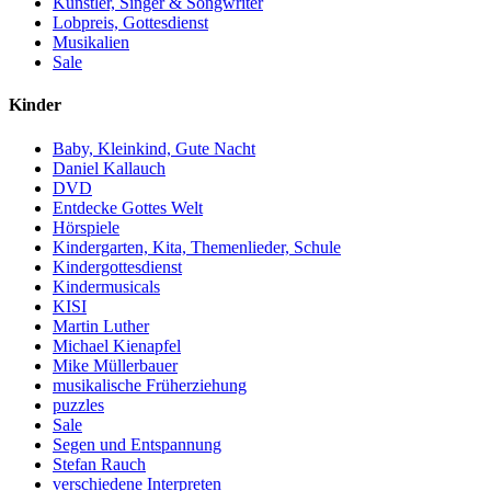
Künstler, Singer & Songwriter
Lobpreis, Gottesdienst
Musikalien
Sale
Kinder
Baby, Kleinkind, Gute Nacht
Daniel Kallauch
DVD
Entdecke Gottes Welt
Hörspiele
Kindergarten, Kita, Themenlieder, Schule
Kindergottesdienst
Kindermusicals
KISI
Martin Luther
Michael Kienapfel
Mike Müllerbauer
musikalische Früherziehung
puzzles
Sale
Segen und Entspannung
Stefan Rauch
verschiedene Interpreten