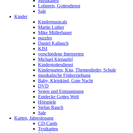
Musikalien
Lobpreis, Gottesdienst
Sale
Kinder
Kindermusicals
Martin Luther
Mike Müllerbauer
puzzles
Daniel Kallauch
KISI
verschiedene Interpreten
Michael Kienapfel
Kindergottesdienst
Kindergarten, Kita, Themenlieder, Schule
musikalische Früherziehung
Baby, Kleinkind, Gute Nacht
DVD
Segen und Entspannung
Entdecke Gottes Welt
Hörspiele
Stefan Rauch
Sale
Karten, Jahreslosung
CD-Cards
Textkarten