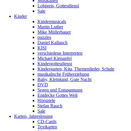
Musikalien
Lobpreis, Gottesdienst
Sale
Kinder
Kindermusicals
Martin Luther
Mike Müllerbauer
puzzles
Daniel Kallauch
KISI
verschiedene Interpreten
Michael Kienapfel
Kindergottesdienst
Kindergarten, Kita, Themenlieder, Schule
musikalische Früherziehung
Baby, Kleinkind, Gute Nacht
DVD
Segen und Entspannung
Entdecke Gottes Welt
Hörspiele
Stefan Rauch
Sale
Karten, Jahreslosung
CD-Cards
Textkarten