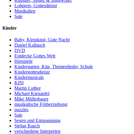
Künstler, Singer & Songwriter
Lobpreis, Gottesdienst
Musikalien
Sale
Kinder
Baby, Kleinkind, Gute Nacht
Daniel Kallauch
DVD
Entdecke Gottes Welt
Hörspiele
Kindergarten, Kita, Themenlieder, Schule
Kindergottesdienst
Kindermusicals
KISI
Martin Luther
Michael Kienapfel
Mike Müllerbauer
musikalische Früherziehung
puzzles
Sale
Segen und Entspannung
Stefan Rauch
verschiedene Interpreten