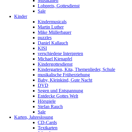
Musikalien
Lobpreis, Gottesdienst
Sale
Kinder
Kindermusicals
Martin Luther
Mike Müllerbauer
puzzles
Daniel Kallauch
KISI
verschiedene Interpreten
Michael Kienapfel
Kindergottesdienst
Kindergarten, Kita, Themenlieder, Schule
musikalische Früherziehung
Baby, Kleinkind, Gute Nacht
DVD
Segen und Entspannung
Entdecke Gottes Welt
Hörspiele
Stefan Rauch
Sale
Karten, Jahreslosung
CD-Cards
Textkarten