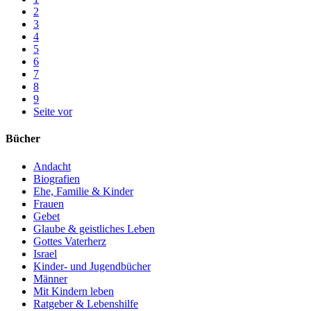
2
3
4
5
6
7
8
9
Seite vor
Bücher
Andacht
Biografien
Ehe, Familie & Kinder
Frauen
Gebet
Glaube & geistliches Leben
Gottes Vaterherz
Israel
Kinder- und Jugendbücher
Männer
Mit Kindern leben
Ratgeber & Lebenshilfe