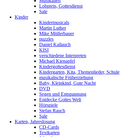
Musikalien
Lobpreis, Gottesdienst
Sale
Kinder
Kindermusicals
Martin Luther
Mike Müllerbauer
puzzles
Daniel Kallauch
KISI
verschiedene Interpreten
Michael Kienapfel
Kindergottesdienst
Kindergarten, Kita, Themenlieder, Schule
musikalische Früherziehung
Baby, Kleinkind, Gute Nacht
DVD
Segen und Entspannung
Entdecke Gottes Welt
Hörspiele
Stefan Rauch
Sale
Karten, Jahreslosung
CD-Cards
Textkarten