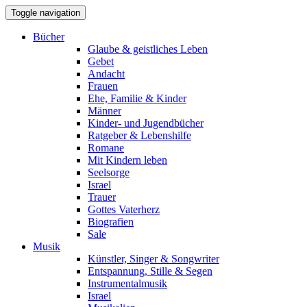
Toggle navigation
Bücher
Glaube & geistliches Leben
Gebet
Andacht
Frauen
Ehe, Familie & Kinder
Männer
Kinder- und Jugendbücher
Ratgeber & Lebenshilfe
Romane
Mit Kindern leben
Seelsorge
Israel
Trauer
Gottes Vaterherz
Biografien
Sale
Musik
Künstler, Singer & Songwriter
Entspannung, Stille & Segen
Instrumentalmusik
Israel