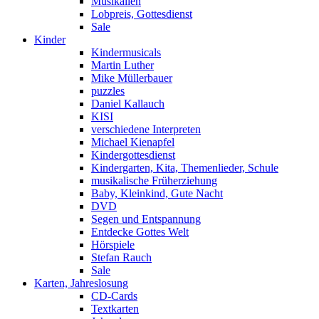
Musikalien
Lobpreis, Gottesdienst
Sale
Kinder
Kindermusicals
Martin Luther
Mike Müllerbauer
puzzles
Daniel Kallauch
KISI
verschiedene Interpreten
Michael Kienapfel
Kindergottesdienst
Kindergarten, Kita, Themenlieder, Schule
musikalische Früherziehung
Baby, Kleinkind, Gute Nacht
DVD
Segen und Entspannung
Entdecke Gottes Welt
Hörspiele
Stefan Rauch
Sale
Karten, Jahreslosung
CD-Cards
Textkarten