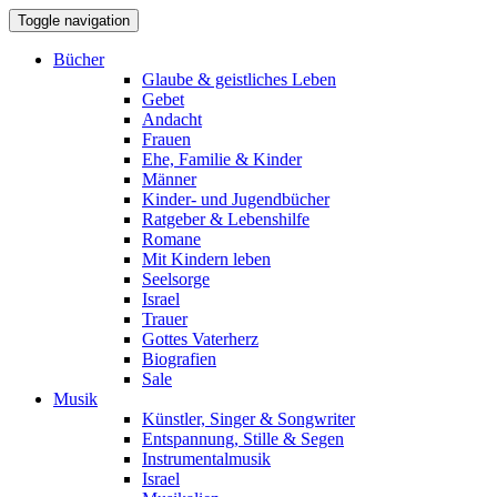
Toggle navigation
Bücher
Glaube & geistliches Leben
Gebet
Andacht
Frauen
Ehe, Familie & Kinder
Männer
Kinder- und Jugendbücher
Ratgeber & Lebenshilfe
Romane
Mit Kindern leben
Seelsorge
Israel
Trauer
Gottes Vaterherz
Biografien
Sale
Musik
Künstler, Singer & Songwriter
Entspannung, Stille & Segen
Instrumentalmusik
Israel