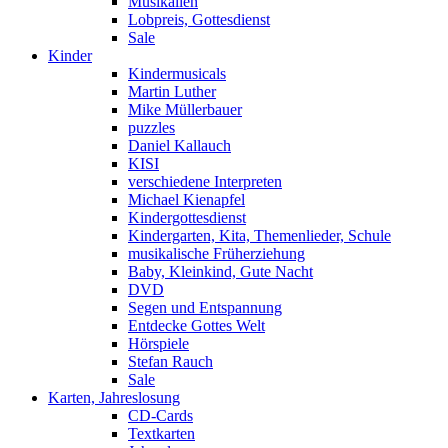
Musikalien
Lobpreis, Gottesdienst
Sale
Kinder
Kindermusicals
Martin Luther
Mike Müllerbauer
puzzles
Daniel Kallauch
KISI
verschiedene Interpreten
Michael Kienapfel
Kindergottesdienst
Kindergarten, Kita, Themenlieder, Schule
musikalische Früherziehung
Baby, Kleinkind, Gute Nacht
DVD
Segen und Entspannung
Entdecke Gottes Welt
Hörspiele
Stefan Rauch
Sale
Karten, Jahreslosung
CD-Cards
Textkarten