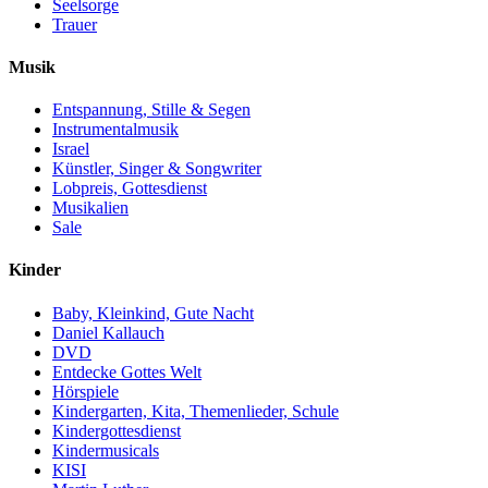
Seelsorge
Trauer
Musik
Entspannung, Stille & Segen
Instrumentalmusik
Israel
Künstler, Singer & Songwriter
Lobpreis, Gottesdienst
Musikalien
Sale
Kinder
Baby, Kleinkind, Gute Nacht
Daniel Kallauch
DVD
Entdecke Gottes Welt
Hörspiele
Kindergarten, Kita, Themenlieder, Schule
Kindergottesdienst
Kindermusicals
KISI