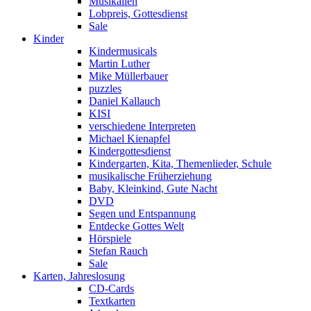
Musikalien
Lobpreis, Gottesdienst
Sale
Kinder
Kindermusicals
Martin Luther
Mike Müllerbauer
puzzles
Daniel Kallauch
KISI
verschiedene Interpreten
Michael Kienapfel
Kindergottesdienst
Kindergarten, Kita, Themenlieder, Schule
musikalische Früherziehung
Baby, Kleinkind, Gute Nacht
DVD
Segen und Entspannung
Entdecke Gottes Welt
Hörspiele
Stefan Rauch
Sale
Karten, Jahreslosung
CD-Cards
Textkarten