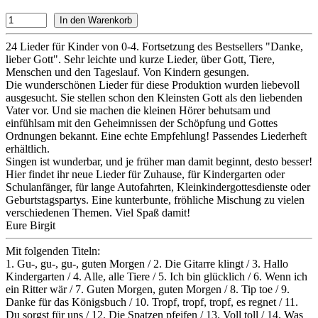
24 Lieder für Kinder von 0-4. Fortsetzung des Bestsellers "Danke,
lieber Gott". Sehr leichte und kurze Lieder, über Gott, Tiere,
Menschen und den Tageslauf. Von Kindern gesungen.
Die wunderschönen Lieder für diese Produktion wurden liebevoll
ausgesucht. Sie stellen schon den Kleinsten Gott als den liebenden
Vater vor. Und sie machen die kleinen Hörer behutsam und
einfühlsam mit den Geheimnissen der Schöpfung und Gottes
Ordnungen bekannt. Eine echte Empfehlung! Passendes Liederheft
erhältlich.
Singen ist wunderbar, und je früher man damit beginnt, desto besser!
Hier findet ihr neue Lieder für Zuhause, für Kindergarten oder
Schulanfänger, für lange Autofahrten, Kleinkindergottesdienste oder
Geburtstagspartys. Eine kunterbunte, fröhliche Mischung zu vielen
verschiedenen Themen. Viel Spaß damit!
Eure Birgit
Mit folgenden Titeln:
1. Gu-, gu-, gu-, guten Morgen / 2. Die Gitarre klingt / 3. Hallo
Kindergarten / 4. Alle, alle Tiere / 5. Ich bin glücklich / 6. Wenn ich
ein Ritter wär / 7. Guten Morgen, guten Morgen / 8. Tip toe / 9.
Danke für das Königsbuch / 10. Tropf, tropf, tropf, es regnet / 11.
Du sorgst für uns / 12. Die Spatzen pfeifen / 13. Voll toll / 14. Was