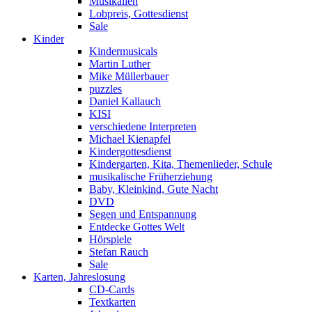
Musikalien
Lobpreis, Gottesdienst
Sale
Kinder
Kindermusicals
Martin Luther
Mike Müllerbauer
puzzles
Daniel Kallauch
KISI
verschiedene Interpreten
Michael Kienapfel
Kindergottesdienst
Kindergarten, Kita, Themenlieder, Schule
musikalische Früherziehung
Baby, Kleinkind, Gute Nacht
DVD
Segen und Entspannung
Entdecke Gottes Welt
Hörspiele
Stefan Rauch
Sale
Karten, Jahreslosung
CD-Cards
Textkarten