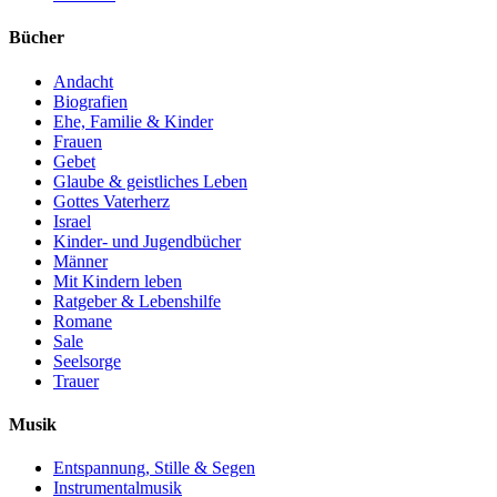
Bücher
Andacht
Biografien
Ehe, Familie & Kinder
Frauen
Gebet
Glaube & geistliches Leben
Gottes Vaterherz
Israel
Kinder- und Jugendbücher
Männer
Mit Kindern leben
Ratgeber & Lebenshilfe
Romane
Sale
Seelsorge
Trauer
Musik
Entspannung, Stille & Segen
Instrumentalmusik