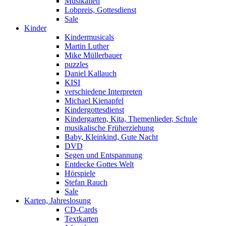
Musikalien
Lobpreis, Gottesdienst
Sale
Kinder
Kindermusicals
Martin Luther
Mike Müllerbauer
puzzles
Daniel Kallauch
KISI
verschiedene Interpreten
Michael Kienapfel
Kindergottesdienst
Kindergarten, Kita, Themenlieder, Schule
musikalische Früherziehung
Baby, Kleinkind, Gute Nacht
DVD
Segen und Entspannung
Entdecke Gottes Welt
Hörspiele
Stefan Rauch
Sale
Karten, Jahreslosung
CD-Cards
Textkarten