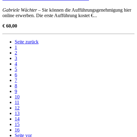
Gabriele Wächter
– Sie können die Aufführungsgenehmigung hier
online erwerben. Die erste Aufführung kostet €...
€ 60,00
Seite zurück
1
2
3
4
5
6
7
8
9
10
11
12
13
14
15
16
Seite vor