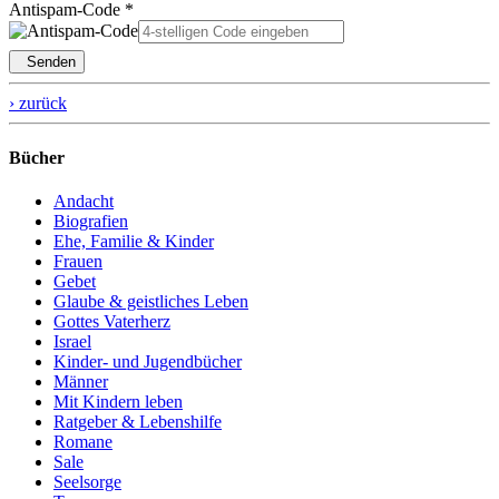
Antispam-Code *
Senden
› zurück
Bücher
Andacht
Biografien
Ehe, Familie & Kinder
Frauen
Gebet
Glaube & geistliches Leben
Gottes Vaterherz
Israel
Kinder- und Jugendbücher
Männer
Mit Kindern leben
Ratgeber & Lebenshilfe
Romane
Sale
Seelsorge