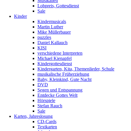
Musikalien
Lobpreis, Gottesdienst
Sale
Kinder
Kindermusicals
Martin Luther
Mike Müllerbauer
puzzles
Daniel Kallauch
KISI
verschiedene Interpreten
Michael Kienapfel
Kindergottesdienst
Kindergarten, Kita, Themenlieder, Schule
musikalische Früherziehung
Baby, Kleinkind, Gute Nacht
DVD
Segen und Entspannung
Entdecke Gottes Welt
Hörspiele
Stefan Rauch
Sale
Karten, Jahreslosung
CD-Cards
Textkarten