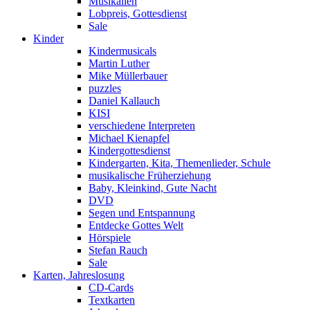
Musikalien
Lobpreis, Gottesdienst
Sale
Kinder
Kindermusicals
Martin Luther
Mike Müllerbauer
puzzles
Daniel Kallauch
KISI
verschiedene Interpreten
Michael Kienapfel
Kindergottesdienst
Kindergarten, Kita, Themenlieder, Schule
musikalische Früherziehung
Baby, Kleinkind, Gute Nacht
DVD
Segen und Entspannung
Entdecke Gottes Welt
Hörspiele
Stefan Rauch
Sale
Karten, Jahreslosung
CD-Cards
Textkarten