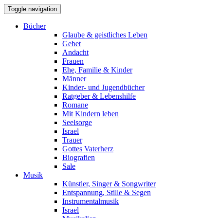
Toggle navigation
Bücher
Glaube & geistliches Leben
Gebet
Andacht
Frauen
Ehe, Familie & Kinder
Männer
Kinder- und Jugendbücher
Ratgeber & Lebenshilfe
Romane
Mit Kindern leben
Seelsorge
Israel
Trauer
Gottes Vaterherz
Biografien
Sale
Musik
Künstler, Singer & Songwriter
Entspannung, Stille & Segen
Instrumentalmusik
Israel