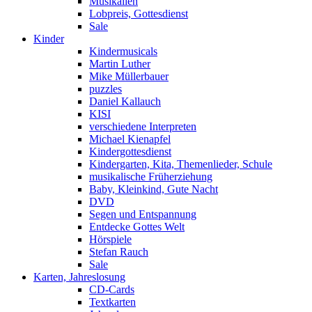
Musikalien
Lobpreis, Gottesdienst
Sale
Kinder
Kindermusicals
Martin Luther
Mike Müllerbauer
puzzles
Daniel Kallauch
KISI
verschiedene Interpreten
Michael Kienapfel
Kindergottesdienst
Kindergarten, Kita, Themenlieder, Schule
musikalische Früherziehung
Baby, Kleinkind, Gute Nacht
DVD
Segen und Entspannung
Entdecke Gottes Welt
Hörspiele
Stefan Rauch
Sale
Karten, Jahreslosung
CD-Cards
Textkarten