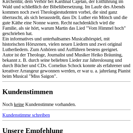
Kirchentür, dem Verhör bei Kardinal Cajetan, der Entführung im
Wald und schließlich der Bibelübersetzung. Im Laufe des Abends
kommen noch zwei Theologiestudenten vorbei, die sind ganz
überrascht, als sich herausstellt, dass Dr. Luther ein Mönch und die
gute Käthe eine Nonne waren. Recht nachdenklich wird die
Familie, als sie hört, warum Martin das Lied "Vom Himmel hoch"
geschrieben hat.
Ein informatives und unterhaltsames Musicalhörspiel, mit
historischen Hörszenen, vielen neuen Liedern und zwei original
Lutherliedern. Zum Anhören und Aufführen bestens geeignet.
Autor ist der Theologe, Journalist und Musiker Heiko Bräuning,
bekannt z. B. durch seine beliebten Lieder zur Jahreslosung und
durch Bücher und CDs. Cornelius Schock konnte als erfahrener und
kreativer Arrangeur gewonnen werden, er war u. a. jahrelang Pianist
beim Musical "Miss Saigon".
Kundenstimmen
Noch
keine
Kundenstimme vorhanden.
Kundenstimme schreiben
Unsere Empfehlung