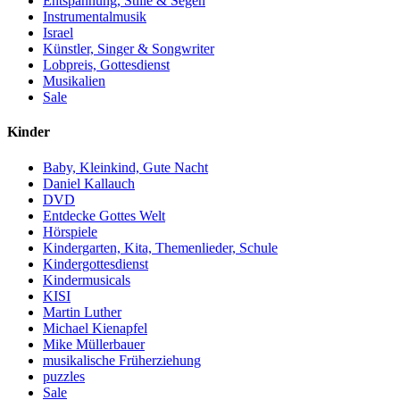
Entspannung, Stille & Segen
Instrumentalmusik
Israel
Künstler, Singer & Songwriter
Lobpreis, Gottesdienst
Musikalien
Sale
Kinder
Baby, Kleinkind, Gute Nacht
Daniel Kallauch
DVD
Entdecke Gottes Welt
Hörspiele
Kindergarten, Kita, Themenlieder, Schule
Kindergottesdienst
Kindermusicals
KISI
Martin Luther
Michael Kienapfel
Mike Müllerbauer
musikalische Früherziehung
puzzles
Sale