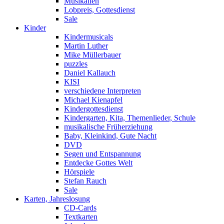
Musikalien
Lobpreis, Gottesdienst
Sale
Kinder
Kindermusicals
Martin Luther
Mike Müllerbauer
puzzles
Daniel Kallauch
KISI
verschiedene Interpreten
Michael Kienapfel
Kindergottesdienst
Kindergarten, Kita, Themenlieder, Schule
musikalische Früherziehung
Baby, Kleinkind, Gute Nacht
DVD
Segen und Entspannung
Entdecke Gottes Welt
Hörspiele
Stefan Rauch
Sale
Karten, Jahreslosung
CD-Cards
Textkarten