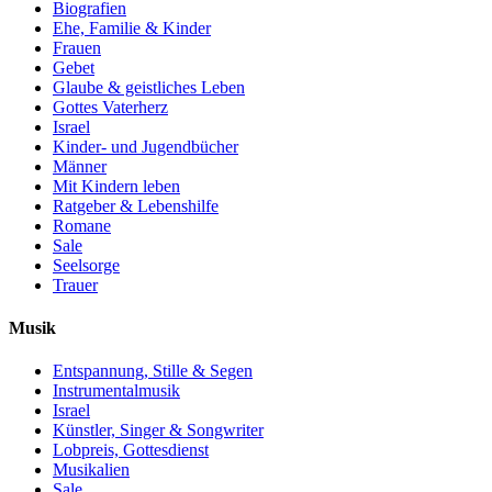
Biografien
Ehe, Familie & Kinder
Frauen
Gebet
Glaube & geistliches Leben
Gottes Vaterherz
Israel
Kinder- und Jugendbücher
Männer
Mit Kindern leben
Ratgeber & Lebenshilfe
Romane
Sale
Seelsorge
Trauer
Musik
Entspannung, Stille & Segen
Instrumentalmusik
Israel
Künstler, Singer & Songwriter
Lobpreis, Gottesdienst
Musikalien
Sale