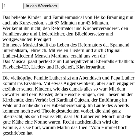
Das beliebte Kinder- und Familienmusical von Heiko Bräuning nun
auch als Kurzversion, statt 67 Minuten nur 43 Minuten.
Wer kennt ihn nicht, den Reformator und Kirchenveränderer, den
Familienvater und Liederdichter, den Bibelübersetzer und
wortgewandten Prediger!
Ein neues Musical stellt das Leben des Reformators da. Spannend,
unterhaltsam, lehrreich. Mit vielen Liedern und auch Original-
Luther-Liedern! Mensch Martinus, erzähl uns von dir!
Das Musical passt perfekt zum Lutherjahrzehnt! Ebenfalls erhältlich:
Playback-CD, Lieder- und Regieheft, Klavierpartitur.
Die vielköpfige Familie Luther sitzt am Abendtisch und Papa Luther
kommt ins Erzählen. Mit etwas Augenzwinkern, aber auch engagiert
erzählt er seinen Kindern, wie das damals alles so war: Mit dem
Gewitter und dem Kloster, dem Heische-Singen, den Thesen an der
Kirchentür, dem Verhör bei Kardinal Cajetan, der Entführung im
Wald und schließlich der Bibelübersetzung. Im Laufe des Abends
kommen noch zwei Theologiestudenten vorbei, die sind ganz
überrascht, als sich herausstellt, dass Dr. Luther ein Mönch und die
gute Käthe eine Nonne waren. Recht nachdenklich wird die
Familie, als sie hört, warum Martin das Lied "Vom Himmel hoch"
geschrieben hat.