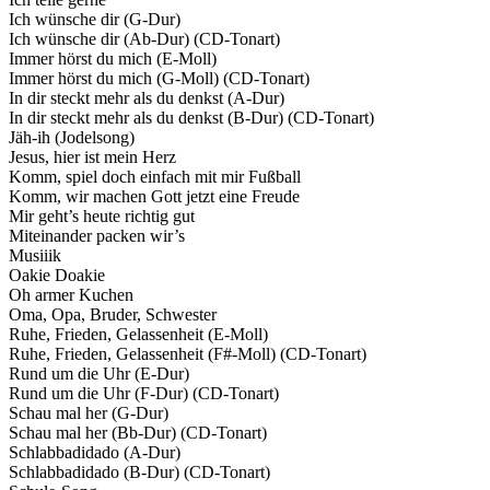
Ich wünsche dir (G-Dur)
Ich wünsche dir (Ab-Dur) (CD-Tonart)
Immer hörst du mich (E-Moll)
Immer hörst du mich (G-Moll) (CD-Tonart)
In dir steckt mehr als du denkst (A-Dur)
In dir steckt mehr als du denkst (B-Dur) (CD-Tonart)
Jäh-ih (Jodelsong)
Jesus, hier ist mein Herz
Komm, spiel doch einfach mit mir Fußball
Komm, wir machen Gott jetzt eine Freude
Mir geht’s heute richtig gut
Miteinander packen wir’s
Musiiik
Oakie Doakie
Oh armer Kuchen
Oma, Opa, Bruder, Schwester
Ruhe, Frieden, Gelassenheit (E-Moll)
Ruhe, Frieden, Gelassenheit (F#-Moll) (CD-Tonart)
Rund um die Uhr (E-Dur)
Rund um die Uhr (F-Dur) (CD-Tonart)
Schau mal her (G-Dur)
Schau mal her (Bb-Dur) (CD-Tonart)
Schlabbadidado (A-Dur)
Schlabbadidado (B-Dur) (CD-Tonart)