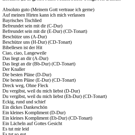
Absoluto guto (Meinem Gott vertraue ich gerne)
Auf meinen Hirten kann ich mich verlassen
Bayrisches Tischlied
Befreundet sein mit dir (C-Dur)
Befreundet sein mit dir (E-Dur) (CD-Tonart)
Beschütze uns (A-Dur)
Beschütze uns (H-Dur) (CD-Tonart)
Bibellesen ist der Hit
Ciao, ciao, Langeweile
Das liegt an dir (A-Dur)
Das liegt an dir (Bb-Dur) (CD-Tonart)
Der Knaller
Die besten Pläne (D-Dur)
Die besten Pläne (E-Dur) (CD-Tonart)
Dreck weg, Ohne Fleck
Du vergibst, weil du mich liebst (D-Dur)
Du vergibst, weil du mich liebst (Eb-Dur) (CD-Tonart)
Eckig, rund und schief
Ein dickes Dankeschön
Ein kleines Kompliment (D-Dur)
Ein kleines Kompliment (Eb-Dur) (CD-Tonart)
Ein Lächeln auf Gottes Gesicht
Es tut mir leid
Es tut so gut