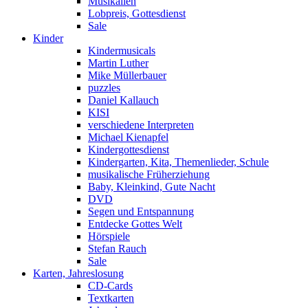
Musikalien
Lobpreis, Gottesdienst
Sale
Kinder
Kindermusicals
Martin Luther
Mike Müllerbauer
puzzles
Daniel Kallauch
KISI
verschiedene Interpreten
Michael Kienapfel
Kindergottesdienst
Kindergarten, Kita, Themenlieder, Schule
musikalische Früherziehung
Baby, Kleinkind, Gute Nacht
DVD
Segen und Entspannung
Entdecke Gottes Welt
Hörspiele
Stefan Rauch
Sale
Karten, Jahreslosung
CD-Cards
Textkarten