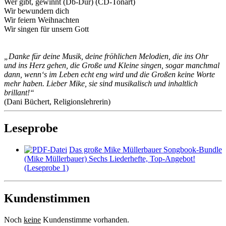
Wer gibt, gewinnt (Db-Dur) (CD-Tonart)
Wir bewundern dich
Wir feiern Weihnachten
Wir singen für unsern Gott
„Danke für deine Musik, deine fröhlichen Melodien, die ins Ohr
und ins Herz gehen, die Große und Kleine singen, sogar manchmal
dann, wenn‘s im Leben echt eng wird und die Großen keine Worte
mehr haben. Lieber Mike, sie sind musikalisch und inhaltlich
brillant!“
(Dani Büchert, Religionslehrerin)
Leseprobe
Das große Mike Müllerbauer Songbook-Bundle
(Mike Müllerbauer) Sechs Liederhefte, Top-Angebot!
(Leseprobe 1)
Kundenstimmen
Noch
keine
Kundenstimme vorhanden.