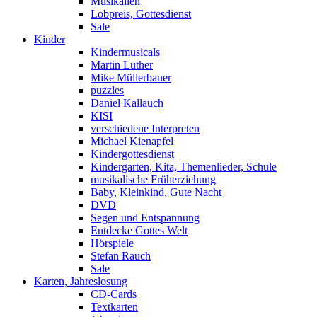
Musikalien
Lobpreis, Gottesdienst
Sale
Kinder
Kindermusicals
Martin Luther
Mike Müllerbauer
puzzles
Daniel Kallauch
KISI
verschiedene Interpreten
Michael Kienapfel
Kindergottesdienst
Kindergarten, Kita, Themenlieder, Schule
musikalische Früherziehung
Baby, Kleinkind, Gute Nacht
DVD
Segen und Entspannung
Entdecke Gottes Welt
Hörspiele
Stefan Rauch
Sale
Karten, Jahreslosung
CD-Cards
Textkarten