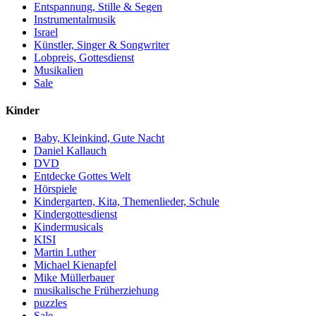
Entspannung, Stille & Segen
Instrumentalmusik
Israel
Künstler, Singer & Songwriter
Lobpreis, Gottesdienst
Musikalien
Sale
Kinder
Baby, Kleinkind, Gute Nacht
Daniel Kallauch
DVD
Entdecke Gottes Welt
Hörspiele
Kindergarten, Kita, Themenlieder, Schule
Kindergottesdienst
Kindermusicals
KISI
Martin Luther
Michael Kienapfel
Mike Müllerbauer
musikalische Früherziehung
puzzles
Sale