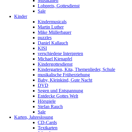
Musikalien
Lobpreis, Gottesdienst
Sale
Kinder
Kindermusicals
Martin Luther
Mike Müllerbauer
puzzles
Daniel Kallauch
KISI
verschiedene Interpreten
Michael Kienapfel
Kindergottesdienst
Kindergarten, Kita, Themenlieder, Schule
musikalische Früherziehung
Baby, Kleinkind, Gute Nacht
DVD
Segen und Entspannung
Entdecke Gottes Welt
Hörspiele
Stefan Rauch
Sale
Karten, Jahreslosung
CD-Cards
Textkarten