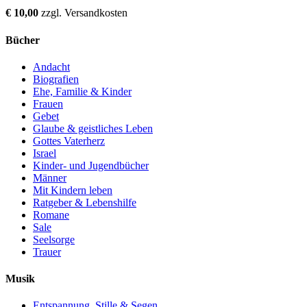
€ 10,00
zzgl. Versandkosten
Bücher
Andacht
Biografien
Ehe, Familie & Kinder
Frauen
Gebet
Glaube & geistliches Leben
Gottes Vaterherz
Israel
Kinder- und Jugendbücher
Männer
Mit Kindern leben
Ratgeber & Lebenshilfe
Romane
Sale
Seelsorge
Trauer
Musik
Entspannung, Stille & Segen