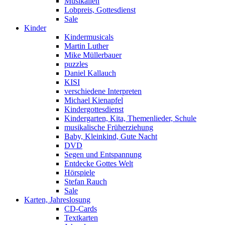
Musikalien
Lobpreis, Gottesdienst
Sale
Kinder
Kindermusicals
Martin Luther
Mike Müllerbauer
puzzles
Daniel Kallauch
KISI
verschiedene Interpreten
Michael Kienapfel
Kindergottesdienst
Kindergarten, Kita, Themenlieder, Schule
musikalische Früherziehung
Baby, Kleinkind, Gute Nacht
DVD
Segen und Entspannung
Entdecke Gottes Welt
Hörspiele
Stefan Rauch
Sale
Karten, Jahreslosung
CD-Cards
Textkarten