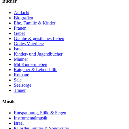
Bücher
Andacht
Biografien
Ehe, Familie & Kinder
Frauen
Gebet
Glaube & geistliches Leben
Gottes Vaterherz
Israel
Kinder- und Jugendbücher
Männer
Mit Kindern leben
Ratgeber & Lebenshilfe
Romane
Sale
Seelsorge
Trauer
Musik
Entspannung, Stille & Segen
Instrumentalmusik
Israel
Künstler, Singer & Songwriter