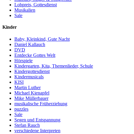
Lobpreis, Gottesdienst
Musikalien
Sale
Kinder
Baby, Kleinkind, Gute Nacht
Daniel Kallauch
DVD
Entdecke Gottes Welt
Hörspiele
Kindergarten, Kita, Themenlieder, Schule
Kindergottesdienst
Kindermusicals
KISI
Martin Luther
Michael Kienapfel
Mike Müllerbauer
musikalische Früherziehung
puzzles
Sale
Segen und Entspannung
Stefan Rauch
verschiedene Interpreten