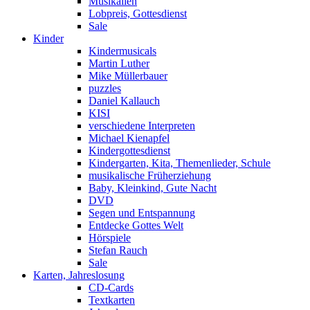
Musikalien
Lobpreis, Gottesdienst
Sale
Kinder
Kindermusicals
Martin Luther
Mike Müllerbauer
puzzles
Daniel Kallauch
KISI
verschiedene Interpreten
Michael Kienapfel
Kindergottesdienst
Kindergarten, Kita, Themenlieder, Schule
musikalische Früherziehung
Baby, Kleinkind, Gute Nacht
DVD
Segen und Entspannung
Entdecke Gottes Welt
Hörspiele
Stefan Rauch
Sale
Karten, Jahreslosung
CD-Cards
Textkarten