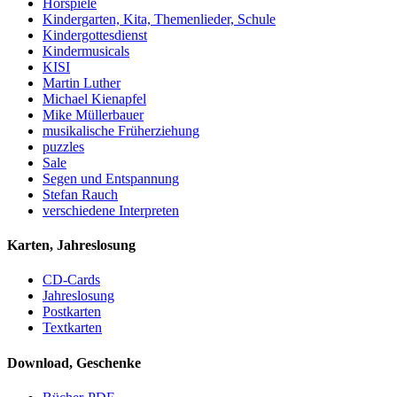
Hörspiele
Kindergarten, Kita, Themenlieder, Schule
Kindergottesdienst
Kindermusicals
KISI
Martin Luther
Michael Kienapfel
Mike Müllerbauer
musikalische Früherziehung
puzzles
Sale
Segen und Entspannung
Stefan Rauch
verschiedene Interpreten
Karten, Jahreslosung
CD-Cards
Jahreslosung
Postkarten
Textkarten
Download, Geschenke