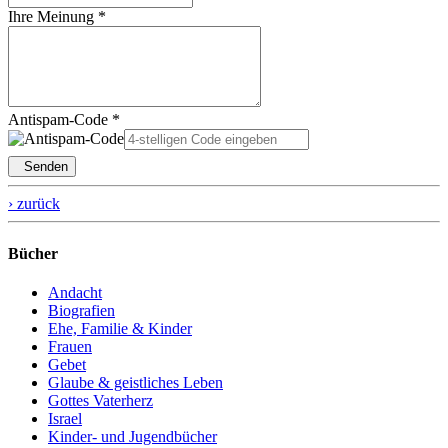
Ihre Meinung *
Antispam-Code *
Senden
› zurück
Bücher
Andacht
Biografien
Ehe, Familie & Kinder
Frauen
Gebet
Glaube & geistliches Leben
Gottes Vaterherz
Israel
Kinder- und Jugendbücher