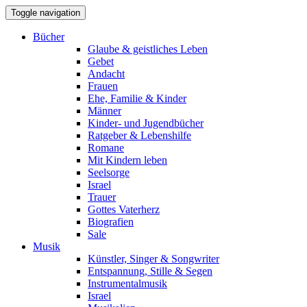
Toggle navigation
Bücher
Glaube & geistliches Leben
Gebet
Andacht
Frauen
Ehe, Familie & Kinder
Männer
Kinder- und Jugendbücher
Ratgeber & Lebenshilfe
Romane
Mit Kindern leben
Seelsorge
Israel
Trauer
Gottes Vaterherz
Biografien
Sale
Musik
Künstler, Singer & Songwriter
Entspannung, Stille & Segen
Instrumentalmusik
Israel