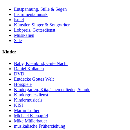
Entspannung, Stille & Segen
Instrumentalmusik
Israel
Künstler, Singer & Songwriter
Lobpreis, Gottesdienst
Musikalien
Sale
Kinder
Baby, Kleinkind, Gute Nacht
Daniel Kallauch
DVD
Entdecke Gottes Welt
Hörspiele
Kindergarten, Kita, Themenlieder, Schule
Kindergottesdienst
Kindermusicals
KISI
Martin Luther
Michael Kienapfel
Mike Müllerbauer
musikalische Früherziehung