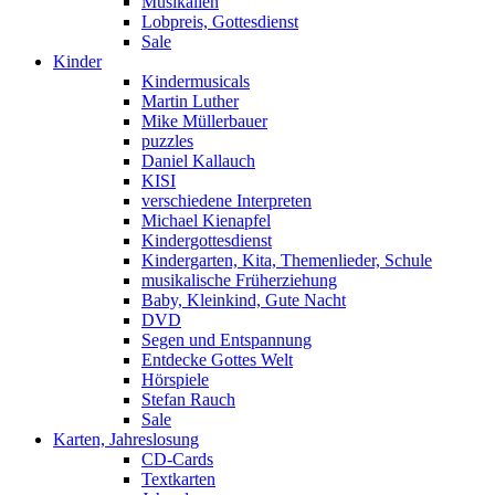
Musikalien
Lobpreis, Gottesdienst
Sale
Kinder
Kindermusicals
Martin Luther
Mike Müllerbauer
puzzles
Daniel Kallauch
KISI
verschiedene Interpreten
Michael Kienapfel
Kindergottesdienst
Kindergarten, Kita, Themenlieder, Schule
musikalische Früherziehung
Baby, Kleinkind, Gute Nacht
DVD
Segen und Entspannung
Entdecke Gottes Welt
Hörspiele
Stefan Rauch
Sale
Karten, Jahreslosung
CD-Cards
Textkarten