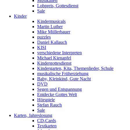
Musikalien
Lobpreis, Gottesdienst
Sale
Kinder
Kindermusicals
Martin Luther
Mike Müllerbauer
puzzles
Daniel Kallauch
KISI
verschiedene Interpreten
Michael Kienapfel
Kindergottesdienst
Kindergarten, Kita, Themenlieder, Schule
musikalische Früherziehung
Baby, Kleinkind, Gute Nacht
DVD
Segen und Entspannung
Entdecke Gottes Welt
Hörspiele
Stefan Rauch
Sale
Karten, Jahreslosung
CD-Cards
Textkarten