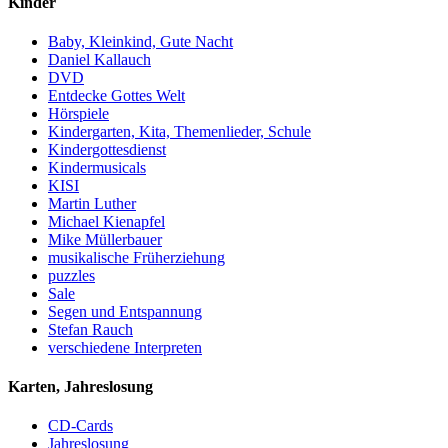
Kinder
Baby, Kleinkind, Gute Nacht
Daniel Kallauch
DVD
Entdecke Gottes Welt
Hörspiele
Kindergarten, Kita, Themenlieder, Schule
Kindergottesdienst
Kindermusicals
KISI
Martin Luther
Michael Kienapfel
Mike Müllerbauer
musikalische Früherziehung
puzzles
Sale
Segen und Entspannung
Stefan Rauch
verschiedene Interpreten
Karten, Jahreslosung
CD-Cards
Jahreslosung