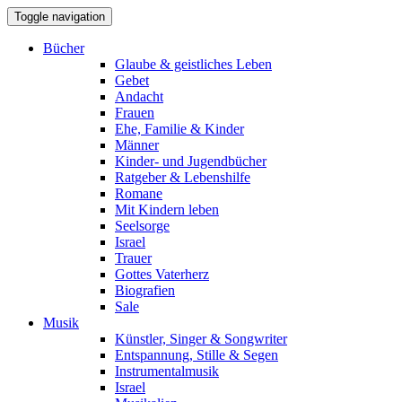
Toggle navigation
Bücher
Glaube & geistliches Leben
Gebet
Andacht
Frauen
Ehe, Familie & Kinder
Männer
Kinder- und Jugendbücher
Ratgeber & Lebenshilfe
Romane
Mit Kindern leben
Seelsorge
Israel
Trauer
Gottes Vaterherz
Biografien
Sale
Musik
Künstler, Singer & Songwriter
Entspannung, Stille & Segen
Instrumentalmusik
Israel