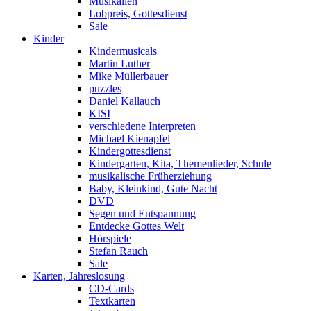
Musikalien
Lobpreis, Gottesdienst
Sale
Kinder
Kindermusicals
Martin Luther
Mike Müllerbauer
puzzles
Daniel Kallauch
KISI
verschiedene Interpreten
Michael Kienapfel
Kindergottesdienst
Kindergarten, Kita, Themenlieder, Schule
musikalische Früherziehung
Baby, Kleinkind, Gute Nacht
DVD
Segen und Entspannung
Entdecke Gottes Welt
Hörspiele
Stefan Rauch
Sale
Karten, Jahreslosung
CD-Cards
Textkarten