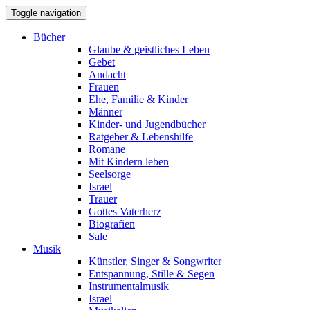
Toggle navigation
Bücher
Glaube & geistliches Leben
Gebet
Andacht
Frauen
Ehe, Familie & Kinder
Männer
Kinder- und Jugendbücher
Ratgeber & Lebenshilfe
Romane
Mit Kindern leben
Seelsorge
Israel
Trauer
Gottes Vaterherz
Biografien
Sale
Musik
Künstler, Singer & Songwriter
Entspannung, Stille & Segen
Instrumentalmusik
Israel