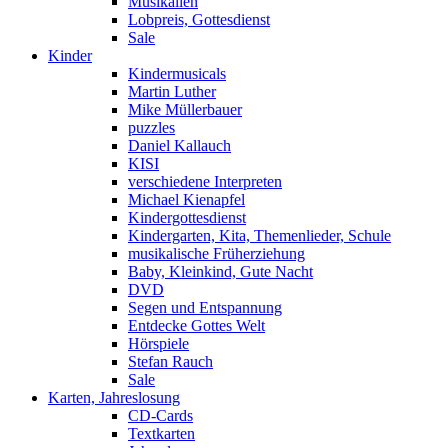
Musikalien
Lobpreis, Gottesdienst
Sale
Kinder
Kindermusicals
Martin Luther
Mike Müllerbauer
puzzles
Daniel Kallauch
KISI
verschiedene Interpreten
Michael Kienapfel
Kindergottesdienst
Kindergarten, Kita, Themenlieder, Schule
musikalische Früherziehung
Baby, Kleinkind, Gute Nacht
DVD
Segen und Entspannung
Entdecke Gottes Welt
Hörspiele
Stefan Rauch
Sale
Karten, Jahreslosung
CD-Cards
Textkarten