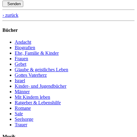
Senden
› zurück
Bücher
Andacht
Biografien
Ehe, Familie & Kinder
Frauen
Gebet
Glaube & geistliches Leben
Gottes Vaterherz
Israel
Kinder- und Jugendbücher
Männer
Mit Kindern leben
Ratgeber & Lebenshilfe
Romane
Sale
Seelsorge
Trauer
Musik