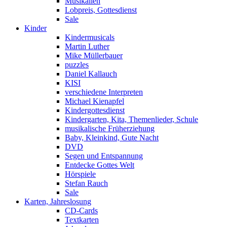
Musikalien
Lobpreis, Gottesdienst
Sale
Kinder
Kindermusicals
Martin Luther
Mike Müllerbauer
puzzles
Daniel Kallauch
KISI
verschiedene Interpreten
Michael Kienapfel
Kindergottesdienst
Kindergarten, Kita, Themenlieder, Schule
musikalische Früherziehung
Baby, Kleinkind, Gute Nacht
DVD
Segen und Entspannung
Entdecke Gottes Welt
Hörspiele
Stefan Rauch
Sale
Karten, Jahreslosung
CD-Cards
Textkarten