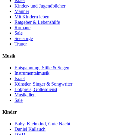
Israel
Kinder- und Jugendbücher
Männer
Mit Kindern leben
Ratgeber & Lebenshilfe
Romane
Sale
Seelsorge
Trauer
Musik
Entspannung, Stille & Segen
Instrumentalmusik
Israel
Künstler, Singer & Songwriter
Lobpreis, Gottesdienst
Musikalien
Sale
Kinder
Baby, Kleinkind, Gute Nacht
Daniel Kallauch
DVD