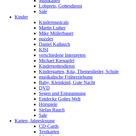
Musikalien
Lobpreis, Gottesdienst
Sale
Kinder
Kindermusicals
Martin Luther
Mike Müllerbauer
puzzles
Daniel Kallauch
KISI
verschiedene Interpreten
Michael Kienapfel
Kindergottesdienst
Kindergarten, Kita, Themenlieder, Schule
musikalische Früherziehung
Baby, Kleinkind, Gute Nacht
DVD
Segen und Entspannung
Entdecke Gottes Welt
Hörspiele
Stefan Rauch
Sale
Karten, Jahreslosung
CD-Cards
Textkarten