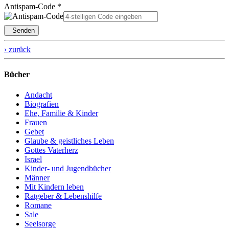
Antispam-Code *
Senden
› zurück
Bücher
Andacht
Biografien
Ehe, Familie & Kinder
Frauen
Gebet
Glaube & geistliches Leben
Gottes Vaterherz
Israel
Kinder- und Jugendbücher
Männer
Mit Kindern leben
Ratgeber & Lebenshilfe
Romane
Sale
Seelsorge