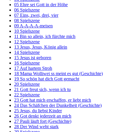
05 Ehre sei Gott in der Höhe
06 Spielszene
07 Eins, zwei, drei, vier
08 Spielszene
09 A-A-A-A-meisen
10 Spielszene
11 Bin so allein, ich fürchte mich
12 Spielszene
13 Jesus, Jesus, König allein
14 Spielszene
15 Jesus ist geboren
16 Spielszene
17 Auf hartem Stroh
18 Mama Wolliwei ss meint es gut (Geschichte)
19 So schön hat dich Gott gemacht
20 Spielszene
21 Gott freut sich, wenn ich tu
22 Spielszene
23 Gott hat mich erschaffen, er liebt mich
24 Das Schäfchen der Dunkelheit (Geschichte)
25 Jesus, du liebst Kinder
26 Got denkt jederzeit an mich
27 Pauli läuft fort (Geschichte)
28 Der Wind weht stark
29 Spielszene