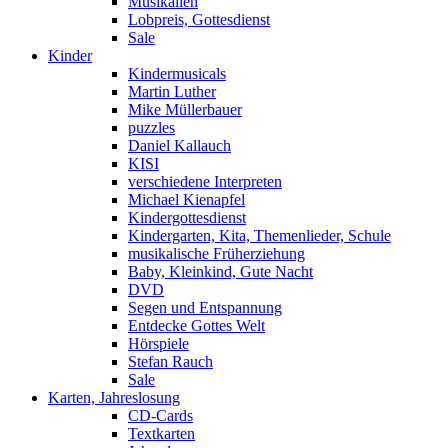
Musikalien
Lobpreis, Gottesdienst
Sale
Kinder
Kindermusicals
Martin Luther
Mike Müllerbauer
puzzles
Daniel Kallauch
KISI
verschiedene Interpreten
Michael Kienapfel
Kindergottesdienst
Kindergarten, Kita, Themenlieder, Schule
musikalische Früherziehung
Baby, Kleinkind, Gute Nacht
DVD
Segen und Entspannung
Entdecke Gottes Welt
Hörspiele
Stefan Rauch
Sale
Karten, Jahreslosung
CD-Cards
Textkarten