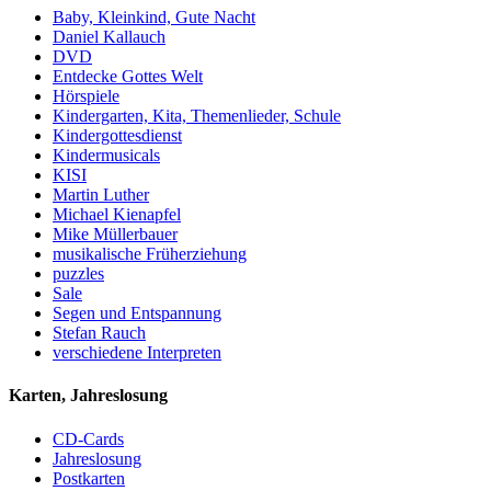
Baby, Kleinkind, Gute Nacht
Daniel Kallauch
DVD
Entdecke Gottes Welt
Hörspiele
Kindergarten, Kita, Themenlieder, Schule
Kindergottesdienst
Kindermusicals
KISI
Martin Luther
Michael Kienapfel
Mike Müllerbauer
musikalische Früherziehung
puzzles
Sale
Segen und Entspannung
Stefan Rauch
verschiedene Interpreten
Karten, Jahreslosung
CD-Cards
Jahreslosung
Postkarten