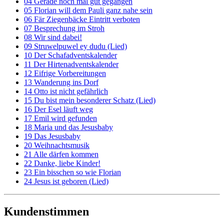
04 Gerade noch mal gut gegangen
05 Florian will dem Pauli ganz nahe sein
06 Fär Ziegenbäcke Eintritt verboten
07 Besprechung im Stroh
08 Wir sind dabei!
09 Struwelpuwel ey dudu (Lied)
10 Der Schafadventskalender
11 Der Hirtenadventskalender
12 Eifrige Vorbereitungen
13 Wanderung ins Dorf
14 Otto ist nicht gefährlich
15 Du bist mein besonderer Schatz (Lied)
16 Der Esel läuft weg
17 Emil wird gefunden
18 Maria und das Jesusbaby
19 Das Jesusbaby
20 Weihnachtsmusik
21 Alle därfen kommen
22 Danke, liebe Kinder!
23 Ein bisschen so wie Florian
24 Jesus ist geboren (Lied)
Kundenstimmen