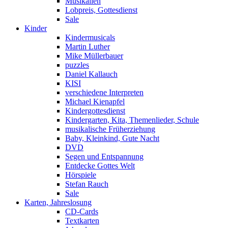
Musikalien
Lobpreis, Gottesdienst
Sale
Kinder
Kindermusicals
Martin Luther
Mike Müllerbauer
puzzles
Daniel Kallauch
KISI
verschiedene Interpreten
Michael Kienapfel
Kindergottesdienst
Kindergarten, Kita, Themenlieder, Schule
musikalische Früherziehung
Baby, Kleinkind, Gute Nacht
DVD
Segen und Entspannung
Entdecke Gottes Welt
Hörspiele
Stefan Rauch
Sale
Karten, Jahreslosung
CD-Cards
Textkarten