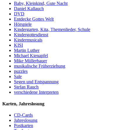
Baby, Kleinkind, Gute Nacht
Daniel Kallauch
DVD
Entdecke Gottes Welt
Hörspiele
Kindergarten, Kita, Themenlieder, Schule
Kindergottesdienst
Kindermusicals
KISI
Martin Luther
Michael Kienapfel
Mike Müllerbauer
musikalische Früherziehung
puzzles
Sale
Segen und Entspannung
Stefan Rauch
verschiedene Interpreten
Karten, Jahreslosung
CD-Cards
Jahreslosung
Postkarten