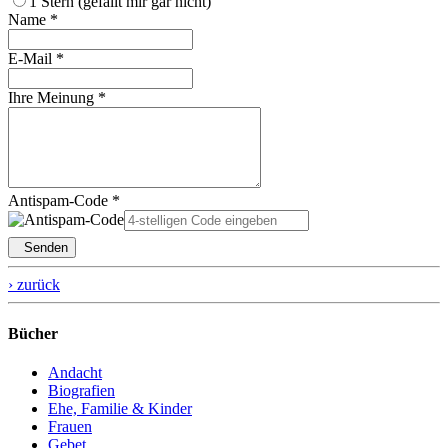
1 Stern (gefällt mir gar nicht)
Name *
E-Mail *
Ihre Meinung *
Antispam-Code *
Senden
› zurück
Bücher
Andacht
Biografien
Ehe, Familie & Kinder
Frauen
Gebet