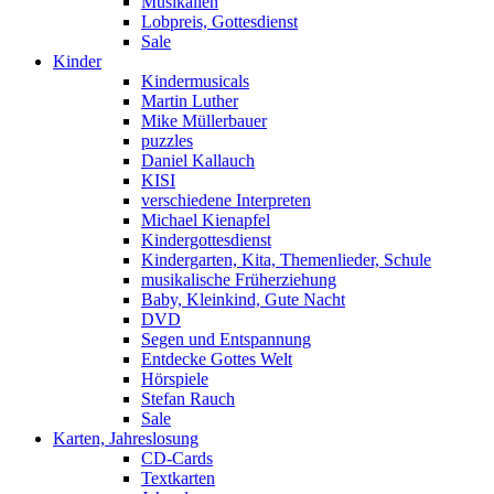
Musikalien
Lobpreis, Gottesdienst
Sale
Kinder
Kindermusicals
Martin Luther
Mike Müllerbauer
puzzles
Daniel Kallauch
KISI
verschiedene Interpreten
Michael Kienapfel
Kindergottesdienst
Kindergarten, Kita, Themenlieder, Schule
musikalische Früherziehung
Baby, Kleinkind, Gute Nacht
DVD
Segen und Entspannung
Entdecke Gottes Welt
Hörspiele
Stefan Rauch
Sale
Karten, Jahreslosung
CD-Cards
Textkarten