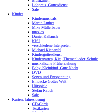
Musikalien
Lobpreis, Gottesdienst
Sale
Kinder
Kindermusicals
Martin Luther
Mike Müllerbauer
puzzles
Daniel Kallauch
KISI
verschiedene Interpreten
Michael Kienapfel
Kindergottesdienst
Kindergarten, Kita, Themenlieder, Schule
musikalische Früherziehung
Baby, Kleinkind, Gute Nacht
DVD
Segen und Entspannung
Entdecke Gottes Welt
Hörspiele
Stefan Rauch
Sale
Karten, Jahreslosung
CD-Cards
Textkarten