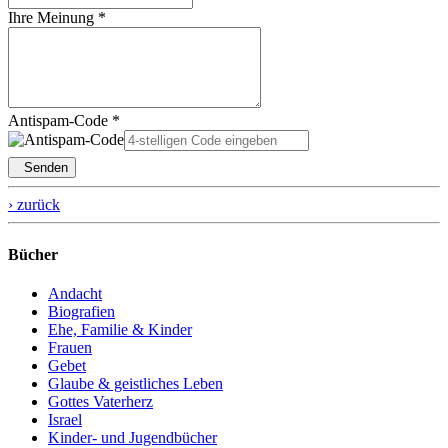
Ihre Meinung *
Antispam-Code *
Senden
› zurück
Bücher
Andacht
Biografien
Ehe, Familie & Kinder
Frauen
Gebet
Glaube & geistliches Leben
Gottes Vaterherz
Israel
Kinder- und Jugendbücher