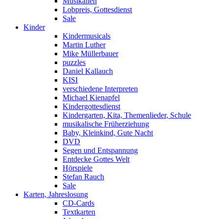
Musikalien
Lobpreis, Gottesdienst
Sale
Kinder
Kindermusicals
Martin Luther
Mike Müllerbauer
puzzles
Daniel Kallauch
KISI
verschiedene Interpreten
Michael Kienapfel
Kindergottesdienst
Kindergarten, Kita, Themenlieder, Schule
musikalische Früherziehung
Baby, Kleinkind, Gute Nacht
DVD
Segen und Entspannung
Entdecke Gottes Welt
Hörspiele
Stefan Rauch
Sale
Karten, Jahreslosung
CD-Cards
Textkarten