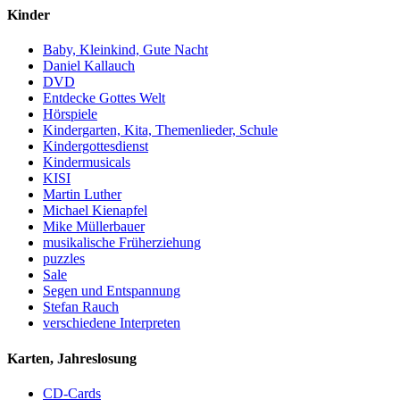
Kinder
Baby, Kleinkind, Gute Nacht
Daniel Kallauch
DVD
Entdecke Gottes Welt
Hörspiele
Kindergarten, Kita, Themenlieder, Schule
Kindergottesdienst
Kindermusicals
KISI
Martin Luther
Michael Kienapfel
Mike Müllerbauer
musikalische Früherziehung
puzzles
Sale
Segen und Entspannung
Stefan Rauch
verschiedene Interpreten
Karten, Jahreslosung
CD-Cards