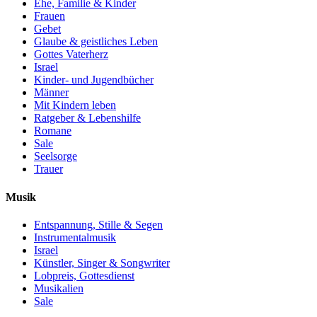
Ehe, Familie & Kinder
Frauen
Gebet
Glaube & geistliches Leben
Gottes Vaterherz
Israel
Kinder- und Jugendbücher
Männer
Mit Kindern leben
Ratgeber & Lebenshilfe
Romane
Sale
Seelsorge
Trauer
Musik
Entspannung, Stille & Segen
Instrumentalmusik
Israel
Künstler, Singer & Songwriter
Lobpreis, Gottesdienst
Musikalien
Sale