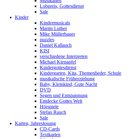
Musikalien
Lobpreis, Gottesdienst
Sale
Kinder
Kindermusicals
Martin Luther
Mike Müllerbauer
puzzles
Daniel Kallauch
KISI
verschiedene Interpreten
Michael Kienapfel
Kindergottesdienst
Kindergarten, Kita, Themenlieder, Schule
musikalische Früherziehung
Baby, Kleinkind, Gute Nacht
DVD
Segen und Entspannung
Entdecke Gottes Welt
Hörspiele
Stefan Rauch
Sale
Karten, Jahreslosung
CD-Cards
Textkarten