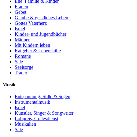
Ehe, Familie & Kinder
Frauen
Gebet
Glaube & geistliches Leben
Gottes Vaterherz
Israel
Kinder- und Jugendbücher
Männer
Mit Kindern leben
Ratgeber & Lebenshilfe
Romane
Sale
Seelsorge
Trauer
Musik
Entspannung, Stille & Segen
Instrumentalmusik
Israel
Künstler, Singer & Songwriter
Lobpreis, Gottesdienst
Musikalien
Sale