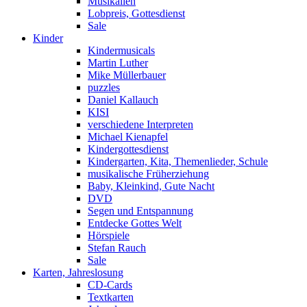
Musikalien
Lobpreis, Gottesdienst
Sale
Kinder
Kindermusicals
Martin Luther
Mike Müllerbauer
puzzles
Daniel Kallauch
KISI
verschiedene Interpreten
Michael Kienapfel
Kindergottesdienst
Kindergarten, Kita, Themenlieder, Schule
musikalische Früherziehung
Baby, Kleinkind, Gute Nacht
DVD
Segen und Entspannung
Entdecke Gottes Welt
Hörspiele
Stefan Rauch
Sale
Karten, Jahreslosung
CD-Cards
Textkarten