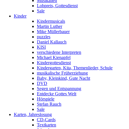
Musikalien
Lobpreis, Gottesdienst
Sale
Kinder
Kindermusicals
Martin Luther
Mike Müllerbauer
puzzles
Daniel Kallauch
KISI
verschiedene Interpreten
Michael Kienapfel
Kindergottesdienst
Kindergarten, Kita, Themenlieder, Schule
musikalische Früherziehung
Baby, Kleinkind, Gute Nacht
DVD
Segen und Entspannung
Entdecke Gottes Welt
Hörspiele
Stefan Rauch
Sale
Karten, Jahreslosung
CD-Cards
Textkarten