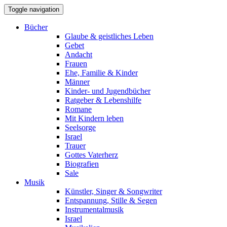
Toggle navigation
Bücher
Glaube & geistliches Leben
Gebet
Andacht
Frauen
Ehe, Familie & Kinder
Männer
Kinder- und Jugendbücher
Ratgeber & Lebenshilfe
Romane
Mit Kindern leben
Seelsorge
Israel
Trauer
Gottes Vaterherz
Biografien
Sale
Musik
Künstler, Singer & Songwriter
Entspannung, Stille & Segen
Instrumentalmusik
Israel