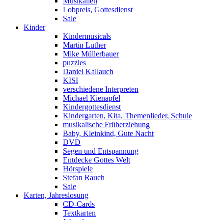
Musikalien
Lobpreis, Gottesdienst
Sale
Kinder
Kindermusicals
Martin Luther
Mike Müllerbauer
puzzles
Daniel Kallauch
KISI
verschiedene Interpreten
Michael Kienapfel
Kindergottesdienst
Kindergarten, Kita, Themenlieder, Schule
musikalische Früherziehung
Baby, Kleinkind, Gute Nacht
DVD
Segen und Entspannung
Entdecke Gottes Welt
Hörspiele
Stefan Rauch
Sale
Karten, Jahreslosung
CD-Cards
Textkarten