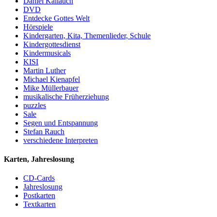
Daniel Kallauch
DVD
Entdecke Gottes Welt
Hörspiele
Kindergarten, Kita, Themenlieder, Schule
Kindergottesdienst
Kindermusicals
KISI
Martin Luther
Michael Kienapfel
Mike Müllerbauer
musikalische Früherziehung
puzzles
Sale
Segen und Entspannung
Stefan Rauch
verschiedene Interpreten
Karten, Jahreslosung
CD-Cards
Jahreslosung
Postkarten
Textkarten