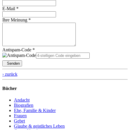
E-Mail *
Ihre Meinung *
Antispam-Code *
Senden
› zurück
Bücher
Andacht
Biografien
Ehe, Familie & Kinder
Frauen
Gebet
Glaube & geistliches Leben