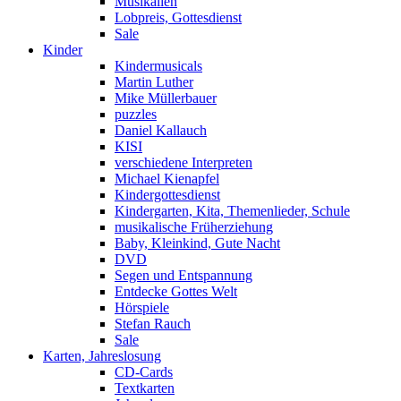
Musikalien
Lobpreis, Gottesdienst
Sale
Kinder
Kindermusicals
Martin Luther
Mike Müllerbauer
puzzles
Daniel Kallauch
KISI
verschiedene Interpreten
Michael Kienapfel
Kindergottesdienst
Kindergarten, Kita, Themenlieder, Schule
musikalische Früherziehung
Baby, Kleinkind, Gute Nacht
DVD
Segen und Entspannung
Entdecke Gottes Welt
Hörspiele
Stefan Rauch
Sale
Karten, Jahreslosung
CD-Cards
Textkarten