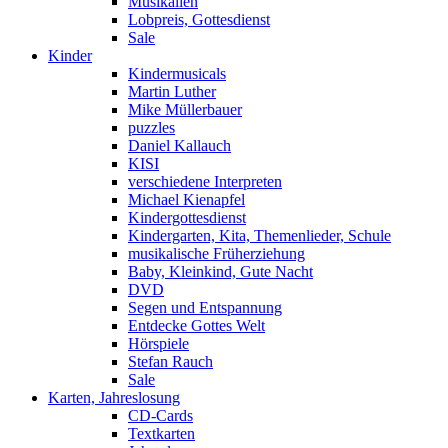
Musikalien
Lobpreis, Gottesdienst
Sale
Kinder
Kindermusicals
Martin Luther
Mike Müllerbauer
puzzles
Daniel Kallauch
KISI
verschiedene Interpreten
Michael Kienapfel
Kindergottesdienst
Kindergarten, Kita, Themenlieder, Schule
musikalische Früherziehung
Baby, Kleinkind, Gute Nacht
DVD
Segen und Entspannung
Entdecke Gottes Welt
Hörspiele
Stefan Rauch
Sale
Karten, Jahreslosung
CD-Cards
Textkarten