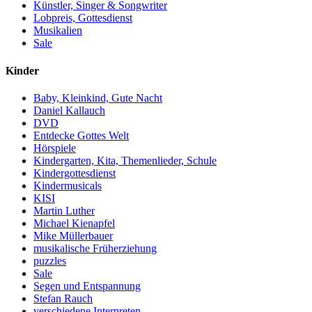
Künstler, Singer & Songwriter
Lobpreis, Gottesdienst
Musikalien
Sale
Kinder
Baby, Kleinkind, Gute Nacht
Daniel Kallauch
DVD
Entdecke Gottes Welt
Hörspiele
Kindergarten, Kita, Themenlieder, Schule
Kindergottesdienst
Kindermusicals
KISI
Martin Luther
Michael Kienapfel
Mike Müllerbauer
musikalische Früherziehung
puzzles
Sale
Segen und Entspannung
Stefan Rauch
verschiedene Interpreten