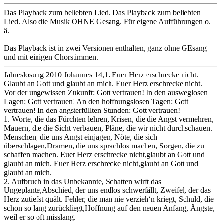
Das Playback zum beliebten Lied. Das Playback zum beliebten
Lied. Also die Musik OHNE Gesang. Für eigene Aufführungen o.
ä.
Das Playback ist in zwei Versionen enthalten, ganz ohne GEsang
und mit einigen Chorstimmen.
Jahreslosung 2010 Johannes 14,1: Euer Herz erschrecke nicht.
Glaubt an Gott und glaubt an mich. Euer Herz erschrecke nicht.
Vor der ungewissen Zukunft: Gott vertrauen! In den ausweglosen
Lagen: Gott vertrauen! An den hoffnungslosen Tagen: Gott
vertrauen! In den angsterfüllten Stunden: Gott vertrauen!
1. Worte, die das Fürchten lehren, Krisen, die die Angst vermehren,
Mauern, die die Sicht verbauen, Pläne, die wir nicht durchschauen.
Menschen, die uns Angst einjagen, Nöte, die sich
überschlagen,Dramen, die uns sprachlos machen, Sorgen, die zu
schaffen machen. Euer Herz erschrecke nicht,glaubt an Gott und
glaubt an mich. Euer Herz erschrecke nicht,glaubt an Gott und
glaubt an mich.
2. Aufbruch in das Unbekannte, Schatten wirft das
Ungeplante,Abschied, der uns endlos schwerfällt, Zweifel, der das
Herz zutiefst quält. Fehler, die man nie verzieh‘n kriegt, Schuld, die
schon so lang zurückliegt,Hoffnung auf den neuen Anfang, Ängste,
weil er so oft misslang.