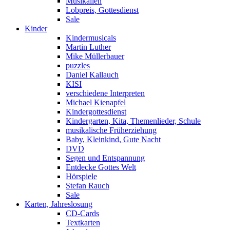
Musikalien
Lobpreis, Gottesdienst
Sale
Kinder
Kindermusicals
Martin Luther
Mike Müllerbauer
puzzles
Daniel Kallauch
KISI
verschiedene Interpreten
Michael Kienapfel
Kindergottesdienst
Kindergarten, Kita, Themenlieder, Schule
musikalische Früherziehung
Baby, Kleinkind, Gute Nacht
DVD
Segen und Entspannung
Entdecke Gottes Welt
Hörspiele
Stefan Rauch
Sale
Karten, Jahreslosung
CD-Cards
Textkarten