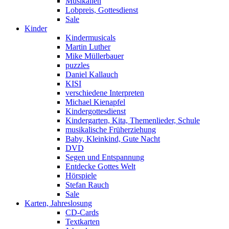
Musikalien
Lobpreis, Gottesdienst
Sale
Kinder
Kindermusicals
Martin Luther
Mike Müllerbauer
puzzles
Daniel Kallauch
KISI
verschiedene Interpreten
Michael Kienapfel
Kindergottesdienst
Kindergarten, Kita, Themenlieder, Schule
musikalische Früherziehung
Baby, Kleinkind, Gute Nacht
DVD
Segen und Entspannung
Entdecke Gottes Welt
Hörspiele
Stefan Rauch
Sale
Karten, Jahreslosung
CD-Cards
Textkarten