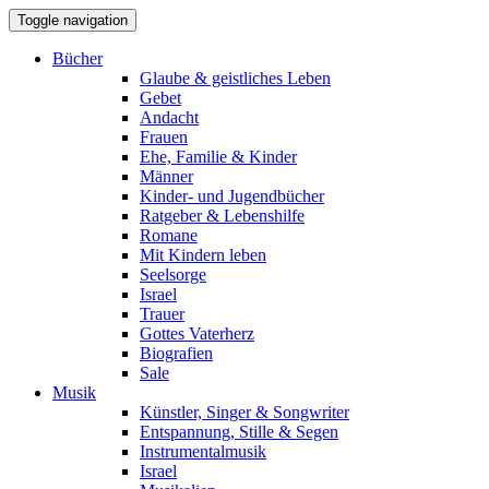
Toggle navigation
Bücher
Glaube & geistliches Leben
Gebet
Andacht
Frauen
Ehe, Familie & Kinder
Männer
Kinder- und Jugendbücher
Ratgeber & Lebenshilfe
Romane
Mit Kindern leben
Seelsorge
Israel
Trauer
Gottes Vaterherz
Biografien
Sale
Musik
Künstler, Singer & Songwriter
Entspannung, Stille & Segen
Instrumentalmusik
Israel