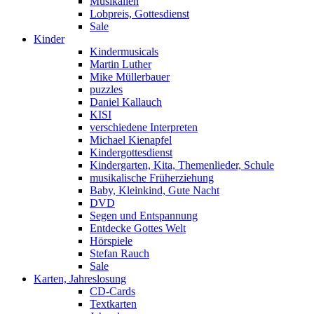
Musikalien
Lobpreis, Gottesdienst
Sale
Kinder
Kindermusicals
Martin Luther
Mike Müllerbauer
puzzles
Daniel Kallauch
KISI
verschiedene Interpreten
Michael Kienapfel
Kindergottesdienst
Kindergarten, Kita, Themenlieder, Schule
musikalische Früherziehung
Baby, Kleinkind, Gute Nacht
DVD
Segen und Entspannung
Entdecke Gottes Welt
Hörspiele
Stefan Rauch
Sale
Karten, Jahreslosung
CD-Cards
Textkarten