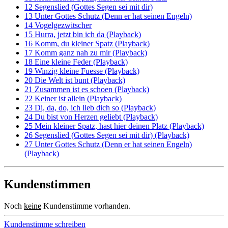
12 Segenslied (Gottes Segen sei mit dir)
13 Unter Gottes Schutz (Denn er hat seinen Engeln)
14 Vogelgezwitscher
15 Hurra, jetzt bin ich da (Playback)
16 Komm, du kleiner Spatz (Playback)
17 Komm ganz nah zu mir (Playback)
18 Eine kleine Feder (Playback)
19 Winzig kleine Fuesse (Playback)
20 Die Welt ist bunt (Playback)
21 Zusammen ist es schoen (Playback)
22 Keiner ist allein (Playback)
23 Di, da, do, ich lieb dich so (Playback)
24 Du bist von Herzen geliebt (Playback)
25 Mein kleiner Spatz, hast hier deinen Platz (Playback)
26 Segenslied (Gottes Segen sei mit dir) (Playback)
27 Unter Gottes Schutz (Denn er hat seinen Engeln)
(Playback)
Kundenstimmen
Noch
keine
Kundenstimme vorhanden.
Kundenstimme schreiben