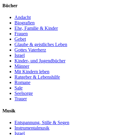
Bücher
Andacht
Biografien
Ehe, Familie & Kinder
Frauen
Gebet
Glaube & geistliches Leben
Gottes Vaterherz
Israel
Kinder- und Jugendbücher
Männer
Mit Kindern leben
Ratgeber & Lebenshilfe
Romane
Sale
Seelsorge
Trauer
Musik
Entspannung, Stille & Segen
Instrumentalmusik
Israel