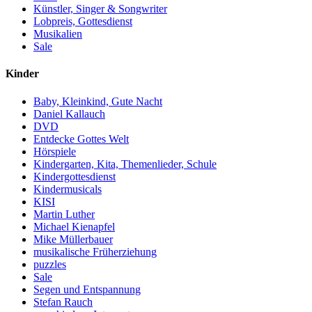
Künstler, Singer & Songwriter
Lobpreis, Gottesdienst
Musikalien
Sale
Kinder
Baby, Kleinkind, Gute Nacht
Daniel Kallauch
DVD
Entdecke Gottes Welt
Hörspiele
Kindergarten, Kita, Themenlieder, Schule
Kindergottesdienst
Kindermusicals
KISI
Martin Luther
Michael Kienapfel
Mike Müllerbauer
musikalische Früherziehung
puzzles
Sale
Segen und Entspannung
Stefan Rauch