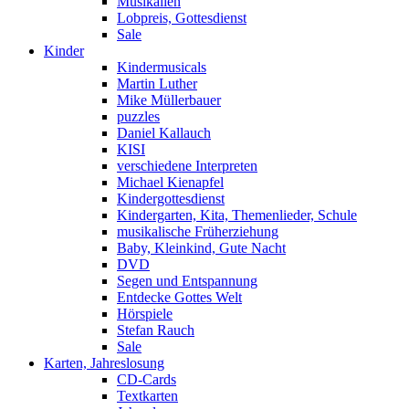
Musikalien
Lobpreis, Gottesdienst
Sale
Kinder
Kindermusicals
Martin Luther
Mike Müllerbauer
puzzles
Daniel Kallauch
KISI
verschiedene Interpreten
Michael Kienapfel
Kindergottesdienst
Kindergarten, Kita, Themenlieder, Schule
musikalische Früherziehung
Baby, Kleinkind, Gute Nacht
DVD
Segen und Entspannung
Entdecke Gottes Welt
Hörspiele
Stefan Rauch
Sale
Karten, Jahreslosung
CD-Cards
Textkarten