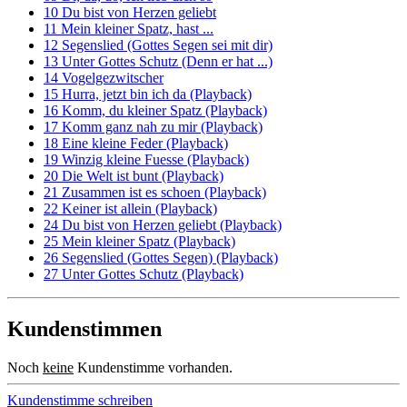
10 Du bist von Herzen geliebt
11 Mein kleiner Spatz, hast ...
12 Segenslied (Gottes Segen sei mit dir)
13 Unter Gottes Schutz (Denn er hat ...)
14 Vogelgezwitscher
15 Hurra, jetzt bin ich da (Playback)
16 Komm, du kleiner Spatz (Playback)
17 Komm ganz nah zu mir (Playback)
18 Eine kleine Feder (Playback)
19 Winzig kleine Fuesse (Playback)
20 Die Welt ist bunt (Playback)
21 Zusammen ist es schoen (Playback)
22 Keiner ist allein (Playback)
24 Du bist von Herzen geliebt (Playback)
25 Mein kleiner Spatz (Playback)
26 Segenslied (Gottes Segen) (Playback)
27 Unter Gottes Schutz (Playback)
Kundenstimmen
Noch
keine
Kundenstimme vorhanden.
Kundenstimme schreiben