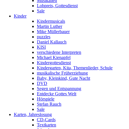
Musikalien
Lobpreis, Gottesdienst
Sale
Kinder
Kindermusicals
Martin Luther
Mike Müllerbauer
puzzles
Daniel Kallauch
KISI
verschiedene Interpreten
Michael Kienapfel
Kindergottesdienst
Kindergarten, Kita, Themenlieder, Schule
musikalische Früherziehung
Baby, Kleinkind, Gute Nacht
DVD
Segen und Entspannung
Entdecke Gottes Welt
Hörspiele
Stefan Rauch
Sale
Karten, Jahreslosung
CD-Cards
Textkarten