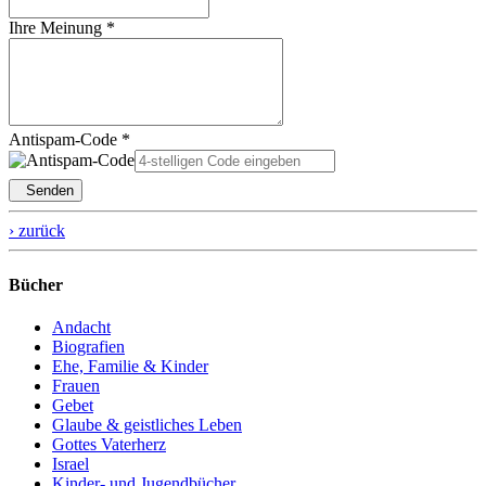
Ihre Meinung *
Antispam-Code *
Senden
› zurück
Bücher
Andacht
Biografien
Ehe, Familie & Kinder
Frauen
Gebet
Glaube & geistliches Leben
Gottes Vaterherz
Israel
Kinder- und Jugendbücher