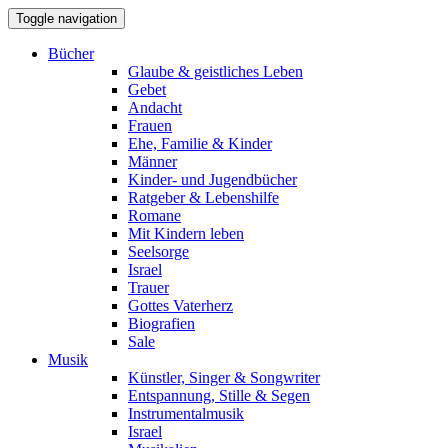
Toggle navigation
Bücher
Glaube & geistliches Leben
Gebet
Andacht
Frauen
Ehe, Familie & Kinder
Männer
Kinder- und Jugendbücher
Ratgeber & Lebenshilfe
Romane
Mit Kindern leben
Seelsorge
Israel
Trauer
Gottes Vaterherz
Biografien
Sale
Musik
Künstler, Singer & Songwriter
Entspannung, Stille & Segen
Instrumentalmusik
Israel