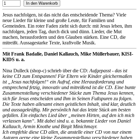
Jesus nachfolgen, ist das nicht das entscheidende Thema? Viele
neue Lieder für kleine und große Leute, für Familien und
Gemeinden. Ein roter Faden zieht sich durch: mit Jesus leben, ihm
nachfolgen, jeden Tag, durch dick und dünn. Lieder, die Mut
machen, herausfordern und den Glauben stärken. Eine CD, die
mitreißt. Aussagestarke Texte, kraftvolle Musik.
Mit Frank Badalie, Daniel Kallauch, Mike Müllerbauer, KISI-
KIDS u. a.
Nina Dulleck (shop-c) schrieb über die CD:
Aufgepasst - das ist
keine CD zum Entspannen! Für Eltern wie Kinder gleichermaßen
ist „Jesus nachfolgen!“ ein Aufruf, eine Herausforderung und
entsprechend fetzig, innovativ und mitreißend ist die CD. Eine bunte
Zusammenstellung verschiedener Stücke zum Thema Jesus kennen,
sich für Jesus entscheiden und Ihm in Seinen Fußspuren zu folgen.
Die Texte haben allesamt einen geistlichen Inhalt, sind klar, deutlich
und aussagekräftig. Mir persönlich hat das letzte Stück am besten
gefallen. Ein einfaches Lied über „meinen Hirten, auf den ich mich
verlassen kann“. Mit dabei sind u. a. bekannte Lieder von Daniel
Kallauch, Armin Knothe und Birgit Minichmayr.
Ich empfehle diese CD allen, die anstelle einer CD von nur einem
Autoren gerne eine kleine Zusammenstellung verschiedener haben