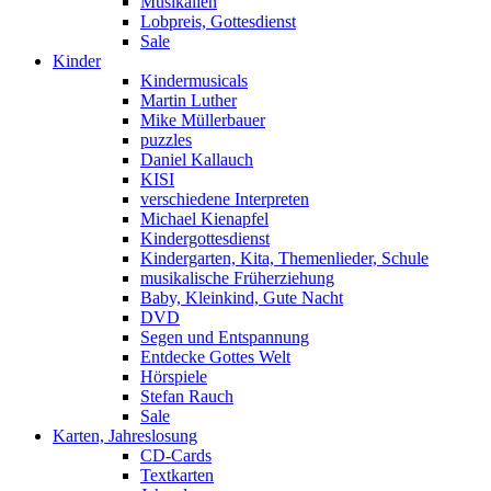
Musikalien
Lobpreis, Gottesdienst
Sale
Kinder
Kindermusicals
Martin Luther
Mike Müllerbauer
puzzles
Daniel Kallauch
KISI
verschiedene Interpreten
Michael Kienapfel
Kindergottesdienst
Kindergarten, Kita, Themenlieder, Schule
musikalische Früherziehung
Baby, Kleinkind, Gute Nacht
DVD
Segen und Entspannung
Entdecke Gottes Welt
Hörspiele
Stefan Rauch
Sale
Karten, Jahreslosung
CD-Cards
Textkarten