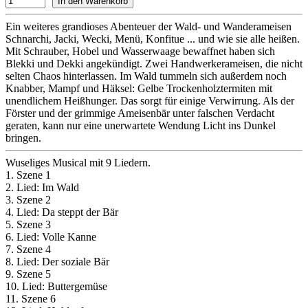
Ein weiteres grandioses Abenteuer der Wald- und Wanderameisen
Schnarchi, Jacki, Wecki, Menü, Konfitue ... und wie sie alle heißen.
Mit Schrauber, Hobel und Wasserwaage bewaffnet haben sich
Blekki und Dekki angekündigt. Zwei Handwerkerameisen, die nicht
selten Chaos hinterlassen. Im Wald tummeln sich außerdem noch
Knabber, Mampf und Häksel: Gelbe Trockenholztermiten mit
unendlichem Heißhunger. Das sorgt für einige Verwirrung. Als der
Förster und der grimmige Ameisenbär unter falschen Verdacht
geraten, kann nur eine unerwartete Wendung Licht ins Dunkel
bringen.
Wuseliges Musical mit 9 Liedern.
1. Szene 1
2. Lied: Im Wald
3. Szene 2
4. Lied: Da steppt der Bär
5. Szene 3
6. Lied: Volle Kanne
7. Szene 4
8. Lied: Der soziale Bär
9. Szene 5
10. Lied: Buttergemüse
11. Szene 6