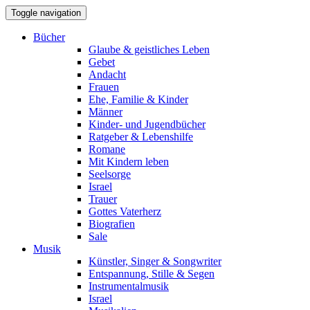
Toggle navigation
Bücher
Glaube & geistliches Leben
Gebet
Andacht
Frauen
Ehe, Familie & Kinder
Männer
Kinder- und Jugendbücher
Ratgeber & Lebenshilfe
Romane
Mit Kindern leben
Seelsorge
Israel
Trauer
Gottes Vaterherz
Biografien
Sale
Musik
Künstler, Singer & Songwriter
Entspannung, Stille & Segen
Instrumentalmusik
Israel