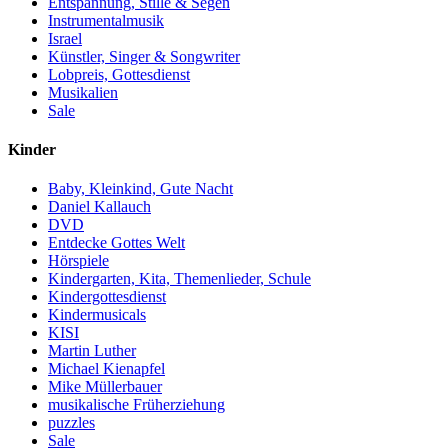
Entspannung, Stille & Segen
Instrumentalmusik
Israel
Künstler, Singer & Songwriter
Lobpreis, Gottesdienst
Musikalien
Sale
Kinder
Baby, Kleinkind, Gute Nacht
Daniel Kallauch
DVD
Entdecke Gottes Welt
Hörspiele
Kindergarten, Kita, Themenlieder, Schule
Kindergottesdienst
Kindermusicals
KISI
Martin Luther
Michael Kienapfel
Mike Müllerbauer
musikalische Früherziehung
puzzles
Sale