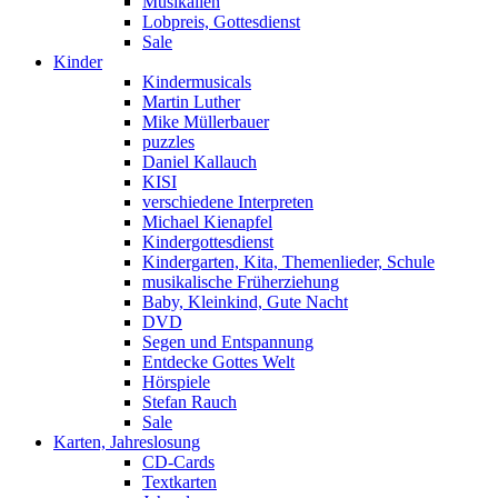
Musikalien
Lobpreis, Gottesdienst
Sale
Kinder
Kindermusicals
Martin Luther
Mike Müllerbauer
puzzles
Daniel Kallauch
KISI
verschiedene Interpreten
Michael Kienapfel
Kindergottesdienst
Kindergarten, Kita, Themenlieder, Schule
musikalische Früherziehung
Baby, Kleinkind, Gute Nacht
DVD
Segen und Entspannung
Entdecke Gottes Welt
Hörspiele
Stefan Rauch
Sale
Karten, Jahreslosung
CD-Cards
Textkarten