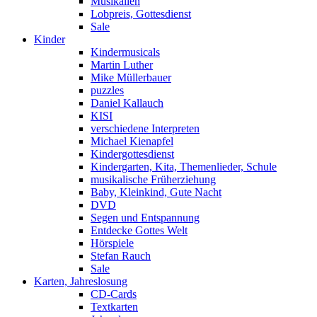
Musikalien
Lobpreis, Gottesdienst
Sale
Kinder
Kindermusicals
Martin Luther
Mike Müllerbauer
puzzles
Daniel Kallauch
KISI
verschiedene Interpreten
Michael Kienapfel
Kindergottesdienst
Kindergarten, Kita, Themenlieder, Schule
musikalische Früherziehung
Baby, Kleinkind, Gute Nacht
DVD
Segen und Entspannung
Entdecke Gottes Welt
Hörspiele
Stefan Rauch
Sale
Karten, Jahreslosung
CD-Cards
Textkarten