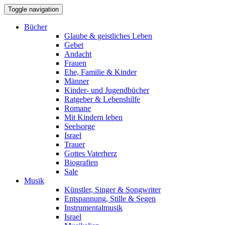
Toggle navigation
Bücher
Glaube & geistliches Leben
Gebet
Andacht
Frauen
Ehe, Familie & Kinder
Männer
Kinder- und Jugendbücher
Ratgeber & Lebenshilfe
Romane
Mit Kindern leben
Seelsorge
Israel
Trauer
Gottes Vaterherz
Biografien
Sale
Musik
Künstler, Singer & Songwriter
Entspannung, Stille & Segen
Instrumentalmusik
Israel