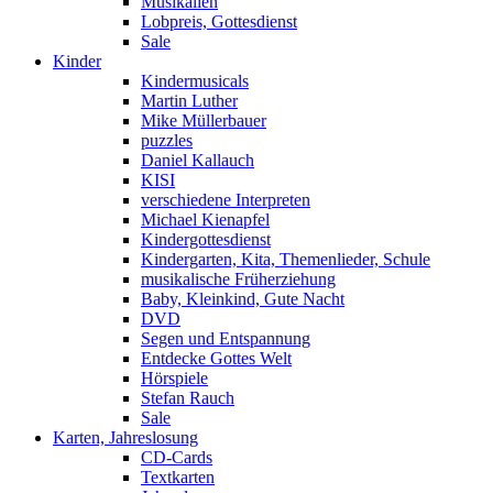
Musikalien
Lobpreis, Gottesdienst
Sale
Kinder
Kindermusicals
Martin Luther
Mike Müllerbauer
puzzles
Daniel Kallauch
KISI
verschiedene Interpreten
Michael Kienapfel
Kindergottesdienst
Kindergarten, Kita, Themenlieder, Schule
musikalische Früherziehung
Baby, Kleinkind, Gute Nacht
DVD
Segen und Entspannung
Entdecke Gottes Welt
Hörspiele
Stefan Rauch
Sale
Karten, Jahreslosung
CD-Cards
Textkarten